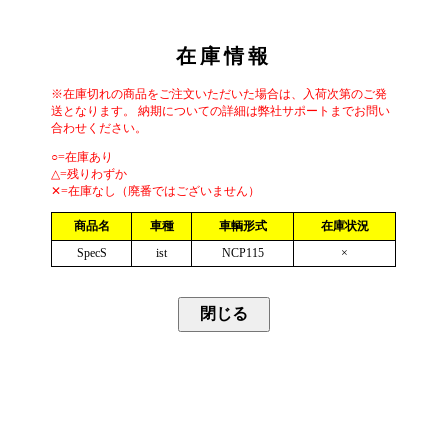
在庫情報
※在庫切れの商品をご注文いただいた場合は、入荷次第のご発
送となります。 納期についての詳細は弊社サポートまでお問い
合わせください。
○=在庫あり
△=残りわずか
✕=在庫なし（廃番ではございません）
商品名
車種
車輌形式
在庫状況
SpecS
ist
NCP115
×