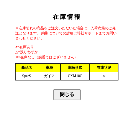
在庫情報
※在庫切れの商品をご注文いただいた場合は、入荷次第のご発
送となります。 納期についての詳細は弊社サポートまでお問い
合わせください。
○=在庫あり
△=残りわずか
✕=在庫なし（廃番ではございません）
商品名
車種
車輌形式
在庫状況
SpecS
ガイア
CXM10G
×