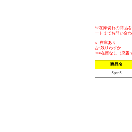
※在庫切れの商品を
ートまでお問い合わ
○=在庫あり
△=残りわずか
✕=在庫なし（廃番
商品名
SpecS