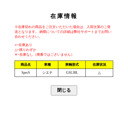
在庫情報
※在庫切れの商品をご注文いただいた場合は、入荷次第のご発
送となります。 納期についての詳細は弊社サポートまでお問い
合わせください。
○=在庫あり
△=残りわずか
✕=在庫なし（廃番ではございません）
商品名
車種
車輌形式
在庫状況
SpecS
シエナ
GSL30L
△