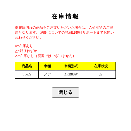
在庫情報
※在庫切れの商品をご注文いただいた場合は、入荷次第のご発
送となります。 納期についての詳細は弊社サポートまでお問い
合わせください。
○=在庫あり
△=残りわずか
✕=在庫なし（廃番ではございません）
商品名
車種
車輌形式
在庫状況
SpecS
ノア
ZRR80W
△