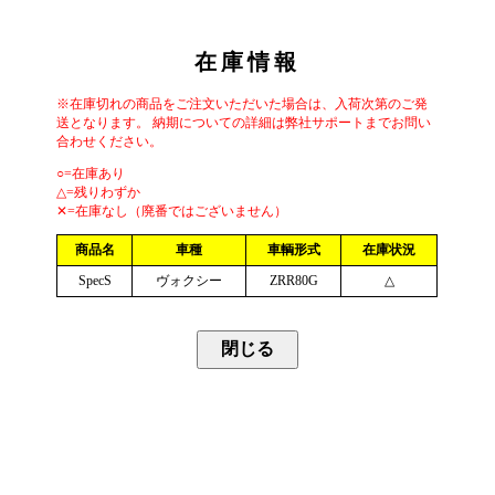
在庫情報
※在庫切れの商品をご注文いただいた場合は、入荷次第のご発
送となります。 納期についての詳細は弊社サポートまでお問い
合わせください。
○=在庫あり
△=残りわずか
✕=在庫なし（廃番ではございません）
商品名
車種
車輌形式
在庫状況
SpecS
ヴォクシー
ZRR80G
△