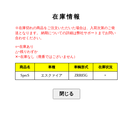
在庫情報
※在庫切れの商品をご注文いただいた場合は、入荷次第のご発
送となります。 納期についての詳細は弊社サポートまでお問い
合わせください。
○=在庫あり
△=残りわずか
✕=在庫なし（廃番ではございません）
商品名
車種
車輌形式
在庫状況
SpecS
エスクァイア
ZRR85G
×