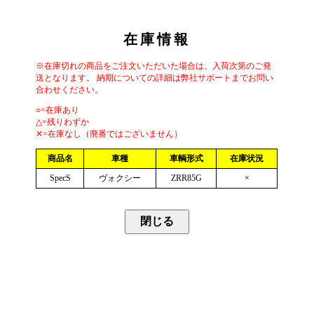
在庫情報
※在庫切れの商品をご注文いただいた場合は、入荷次第のご発
送となります。 納期についての詳細は弊社サポートまでお問い
合わせください。
○=在庫あり
△=残りわずか
✕=在庫なし（廃番ではございません）
商品名
車種
車輌形式
在庫状況
SpecS
ヴォクシー
ZRR85G
×