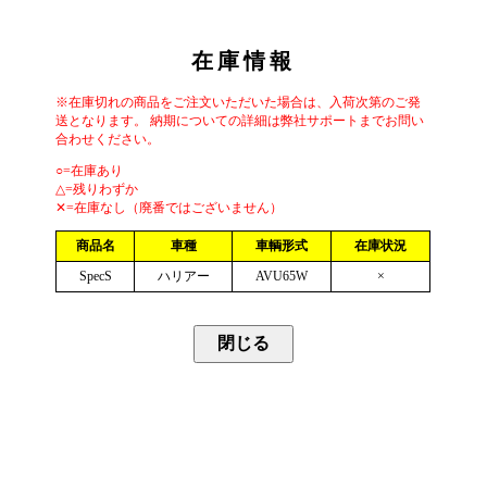
在庫情報
※在庫切れの商品をご注文いただいた場合は、入荷次第のご発
送となります。 納期についての詳細は弊社サポートまでお問い
合わせください。
○=在庫あり
△=残りわずか
✕=在庫なし（廃番ではございません）
商品名
車種
車輌形式
在庫状況
SpecS
ハリアー
AVU65W
×