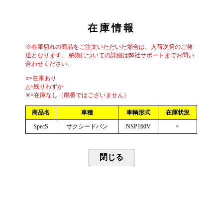
在庫情報
※在庫切れの商品をご注文いただいた場合は、入荷次第のご発
送となります。 納期についての詳細は弊社サポートまでお問い
合わせください。
○=在庫あり
△=残りわずか
✕=在庫なし（廃番ではございません）
商品名
車種
車輌形式
在庫状況
SpecS
サクシードバン
NSP160V
×