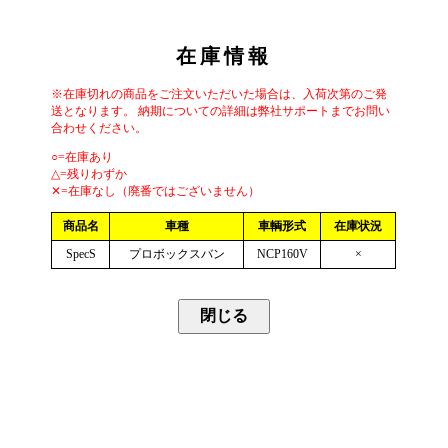
在庫情報
※在庫切れの商品をご注文いただいた場合は、入荷次第のご発
送となります。 納期についての詳細は弊社サポートまでお問い
合わせください。
○=在庫あり
△=残りわずか
✕=在庫なし（廃番ではございません）
商品名
車種
車輌形式
在庫状況
SpecS
プロボックスバン
NCP160V
×