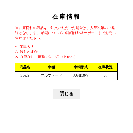
在庫情報
※在庫切れの商品をご注文いただいた場合は、入荷次第のご発
送となります。 納期についての詳細は弊社サポートまでお問い
合わせください。
○=在庫あり
△=残りわずか
✕=在庫なし（廃番ではございません）
商品名
車種
車輌形式
在庫状況
SpecS
アルファード
AGH30W
△