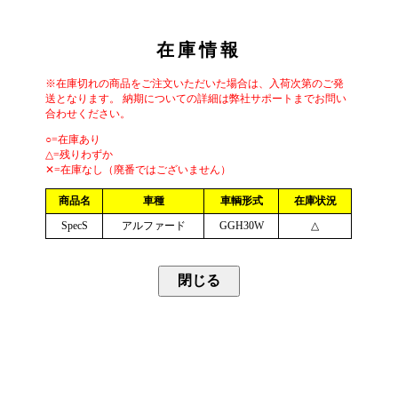
在庫情報
※在庫切れの商品をご注文いただいた場合は、入荷次第のご発
送となります。 納期についての詳細は弊社サポートまでお問い
合わせください。
○=在庫あり
△=残りわずか
✕=在庫なし（廃番ではございません）
商品名
車種
車輌形式
在庫状況
SpecS
アルファード
GGH30W
△