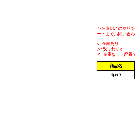
※在庫切れの商品を
ートまでお問い合わ
○=在庫あり
△=残りわずか
✕=在庫なし（廃番
商品名
SpecS