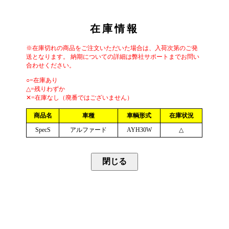
在庫情報
※在庫切れの商品をご注文いただいた場合は、入荷次第のご発
送となります。 納期についての詳細は弊社サポートまでお問い
合わせください。
○=在庫あり
△=残りわずか
✕=在庫なし（廃番ではございません）
商品名
車種
車輌形式
在庫状況
SpecS
アルファード
AYH30W
△