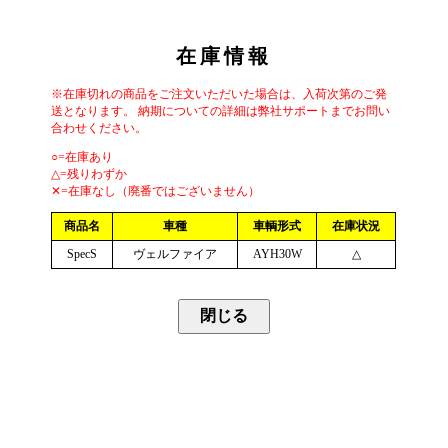
在庫情報
※在庫切れの商品をご注文いただいた場合は、入荷次第のご発
送となります。 納期についての詳細は弊社サポートまでお問い
合わせください。
○=在庫あり
△=残りわずか
✕=在庫なし（廃番ではございません）
商品名
車種
車輌形式
在庫状況
SpecS
ヴェルファイア
AYH30W
△