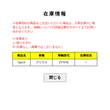
在庫情報
※在庫切れの商品をご注文いただいた場合は、入荷次第のご発
送となります。 納期についての詳細は弊社サポートまでお問い
合わせください。
○=在庫あり
△=残りわずか
✕=在庫なし（廃番ではございません）
商品名
車種
車輌形式
在庫状況
SpecS
プリウス
ZVW50
×