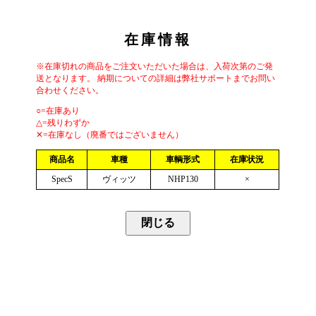
在庫情報
※在庫切れの商品をご注文いただいた場合は、入荷次第のご発
送となります。 納期についての詳細は弊社サポートまでお問い
合わせください。
○=在庫あり
△=残りわずか
✕=在庫なし（廃番ではございません）
商品名
車種
車輌形式
在庫状況
SpecS
ヴィッツ
NHP130
×