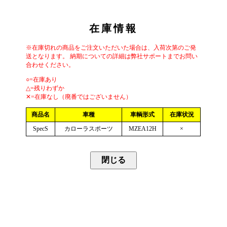
在庫情報
※在庫切れの商品をご注文いただいた場合は、入荷次第のご発
送となります。 納期についての詳細は弊社サポートまでお問い
合わせください。
○=在庫あり
△=残りわずか
✕=在庫なし（廃番ではございません）
商品名
車種
車輌形式
在庫状況
SpecS
カローラスポーツ
MZEA12H
×