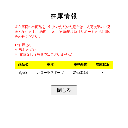
在庫情報
※在庫切れの商品をご注文いただいた場合は、入荷次第のご発
送となります。 納期についての詳細は弊社サポートまでお問い
合わせください。
○=在庫あり
△=残りわずか
✕=在庫なし（廃番ではございません）
商品名
車種
車輌形式
在庫状況
SpecS
カローラスポーツ
ZWE211H
×