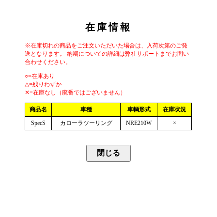
在庫情報
※在庫切れの商品をご注文いただいた場合は、入荷次第のご発
送となります。 納期についての詳細は弊社サポートまでお問い
合わせください。
○=在庫あり
△=残りわずか
✕=在庫なし（廃番ではございません）
商品名
車種
車輌形式
在庫状況
SpecS
カローラツーリング
NRE210W
×