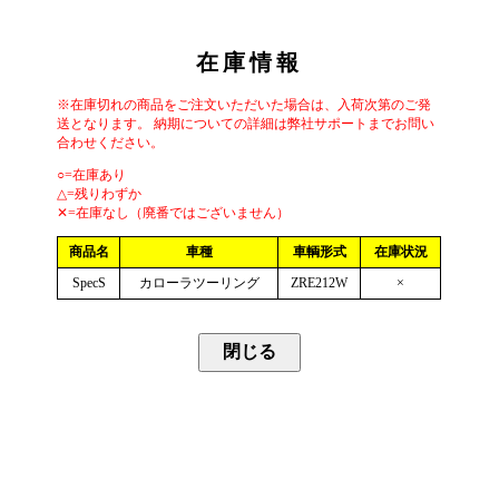
在庫情報
※在庫切れの商品をご注文いただいた場合は、入荷次第のご発
送となります。 納期についての詳細は弊社サポートまでお問い
合わせください。
○=在庫あり
△=残りわずか
✕=在庫なし（廃番ではございません）
商品名
車種
車輌形式
在庫状況
SpecS
カローラツーリング
ZRE212W
×