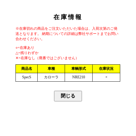
在庫情報
※在庫切れの商品をご注文いただいた場合は、入荷次第のご発
送となります。 納期についての詳細は弊社サポートまでお問い
合わせください。
○=在庫あり
△=残りわずか
✕=在庫なし（廃番ではございません）
商品名
車種
車輌形式
在庫状況
SpecS
カローラ
NRE210
×