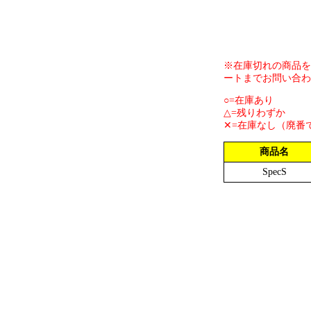
※在庫切れの商品を
ートまでお問い合わ
○=在庫あり
△=残りわずか
✕=在庫なし（廃番
商品名
SpecS