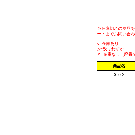
※在庫切れの商品を
ートまでお問い合わ
○=在庫あり
△=残りわずか
✕=在庫なし（廃番
商品名
SpecS