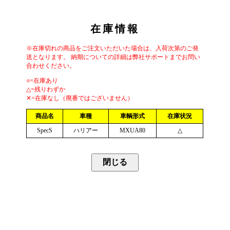
在庫情報
※在庫切れの商品をご注文いただいた場合は、入荷次第のご発
送となります。 納期についての詳細は弊社サポートまでお問い
合わせください。
○=在庫あり
△=残りわずか
✕=在庫なし（廃番ではございません）
商品名
車種
車輌形式
在庫状況
SpecS
ハリアー
MXUA80
△