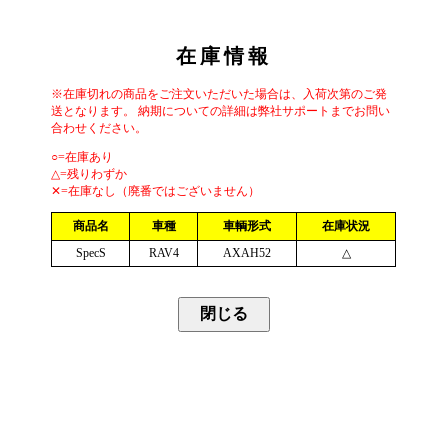
在庫情報
※在庫切れの商品をご注文いただいた場合は、入荷次第のご発
送となります。 納期についての詳細は弊社サポートまでお問い
合わせください。
○=在庫あり
△=残りわずか
✕=在庫なし（廃番ではございません）
商品名
車種
車輌形式
在庫状況
SpecS
RAV4
AXAH52
△