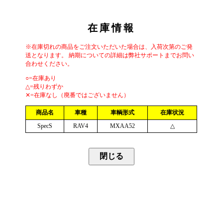
在庫情報
※在庫切れの商品をご注文いただいた場合は、入荷次第のご発
送となります。 納期についての詳細は弊社サポートまでお問い
合わせください。
○=在庫あり
△=残りわずか
✕=在庫なし（廃番ではございません）
商品名
車種
車輌形式
在庫状況
SpecS
RAV4
MXAA52
△