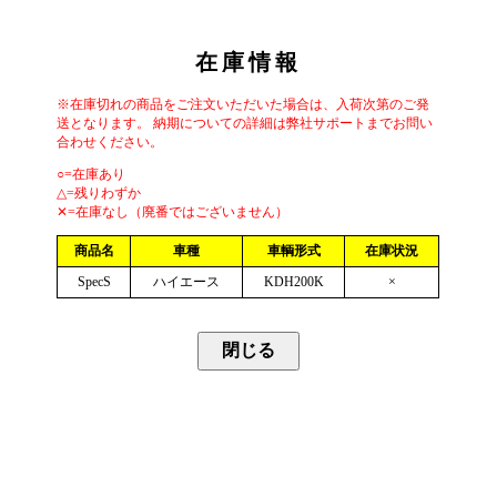
在庫情報
※在庫切れの商品をご注文いただいた場合は、入荷次第のご発
送となります。 納期についての詳細は弊社サポートまでお問い
合わせください。
○=在庫あり
△=残りわずか
✕=在庫なし（廃番ではございません）
商品名
車種
車輌形式
在庫状況
SpecS
ハイエース
KDH200K
×