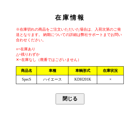
在庫情報
※在庫切れの商品をご注文いただいた場合は、入荷次第のご発
送となります。 納期についての詳細は弊社サポートまでお問い
合わせください。
○=在庫あり
△=残りわずか
✕=在庫なし（廃番ではございません）
商品名
車種
車輌形式
在庫状況
SpecS
ハイエース
KDH201K
×