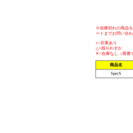
※在庫切れの商品を
ートまでお問い合わ
○=在庫あり
△=残りわずか
✕=在庫なし（廃番
商品名
SpecS