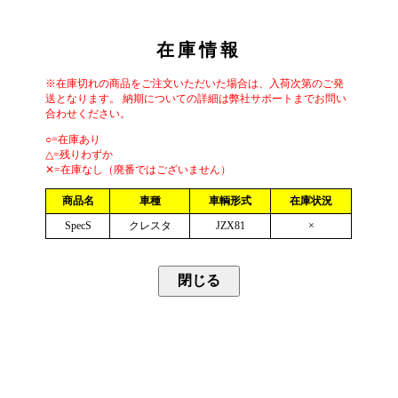
在庫情報
※在庫切れの商品をご注文いただいた場合は、入荷次第のご発
送となります。 納期についての詳細は弊社サポートまでお問い
合わせください。
○=在庫あり
△=残りわずか
✕=在庫なし（廃番ではございません）
商品名
車種
車輌形式
在庫状況
SpecS
クレスタ
JZX81
×