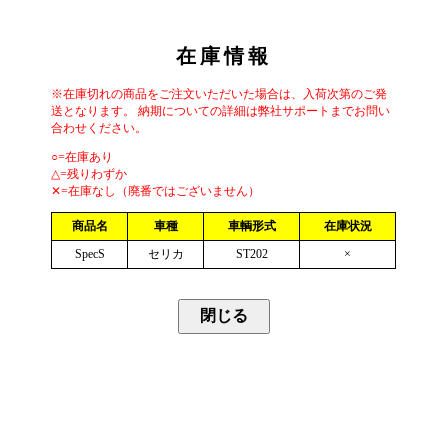
在庫情報
※在庫切れの商品をご注文いただいた場合は、入荷次第のご発
送となります。 納期についての詳細は弊社サポートまでお問い
合わせください。
○=在庫あり
△=残りわずか
✕=在庫なし（廃番ではございません）
商品名
車種
車輌形式
在庫状況
SpecS
セリカ
ST202
×