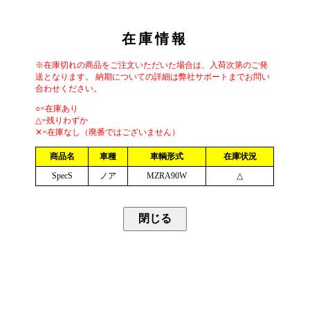
在庫情報
※在庫切れの商品をご注文いただいた場合は、入荷次第のご発
送となります。 納期についての詳細は弊社サポートまでお問い
合わせください。
○=在庫あり
△=残りわずか
✕=在庫なし（廃番ではございません）
商品名
車種
車輌形式
在庫状況
SpecS
ノア
MZRA90W
△