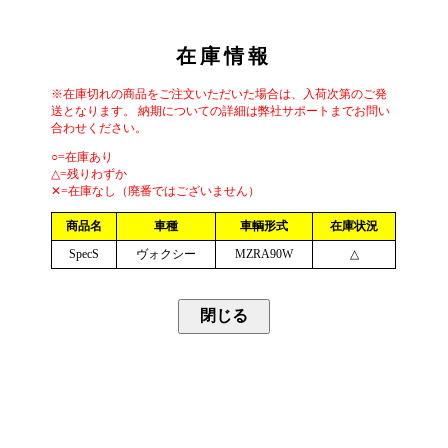
在庫情報
※在庫切れの商品をご注文いただいた場合は、入荷次第のご発
送となります。 納期についての詳細は弊社サポートまでお問い
合わせください。
○=在庫あり
△=残りわずか
✕=在庫なし（廃番ではございません）
商品名
車種
車輌形式
在庫状況
SpecS
ヴォクシー
MZRA90W
△