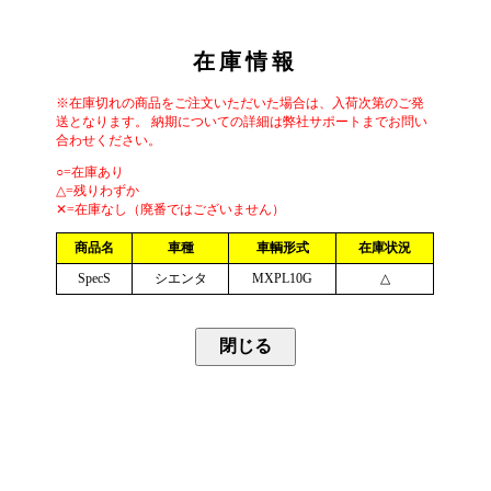
在庫情報
※在庫切れの商品をご注文いただいた場合は、入荷次第のご発
送となります。 納期についての詳細は弊社サポートまでお問い
合わせください。
○=在庫あり
△=残りわずか
✕=在庫なし（廃番ではございません）
商品名
車種
車輌形式
在庫状況
SpecS
シエンタ
MXPL10G
△