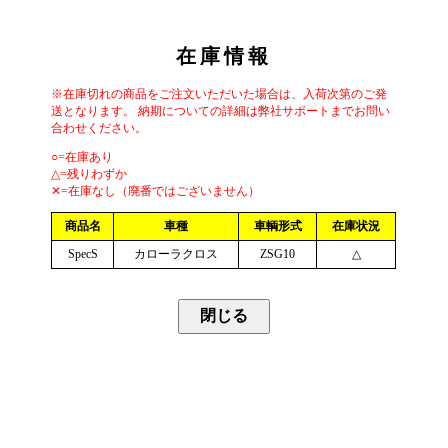
在庫情報
※在庫切れの商品をご注文いただいた場合は、入荷次第のご発
送となります。 納期についての詳細は弊社サポートまでお問い
合わせください。
○=在庫あり
△=残りわずか
✕=在庫なし（廃番ではございません）
商品名
車種
車輌形式
在庫状況
SpecS
カローラクロス
ZSG10
△