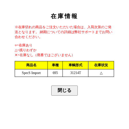
在庫情報
※在庫切れの商品をご注文いただいた場合は、入荷次第のご発
送となります。 納期についての詳細は弊社サポートまでお問い
合わせください。
○=在庫あり
△=残りわずか
✕=在庫なし（廃番ではございません）
商品名
車種
車輌形式
在庫状況
SpecS Import
695
31214T
△