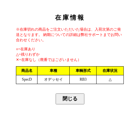
在庫情報
※在庫切れの商品をご注文いただいた場合は、入荷次第のご発
送となります。 納期についての詳細は弊社サポートまでお問い
合わせください。
○=在庫あり
△=残りわずか
✕=在庫なし（廃番ではございません）
商品名
車種
車輌形式
在庫状況
SpecD
オデッセイ
RB3
△