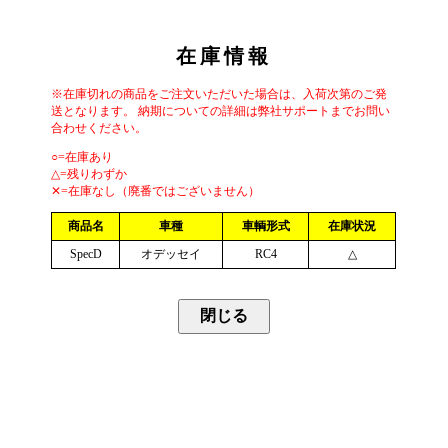
在庫情報
※在庫切れの商品をご注文いただいた場合は、入荷次第のご発
送となります。 納期についての詳細は弊社サポートまでお問い
合わせください。
○=在庫あり
△=残りわずか
✕=在庫なし（廃番ではございません）
商品名
車種
車輌形式
在庫状況
SpecD
オデッセイ
RC4
△