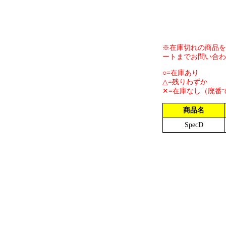
※在庫切れの商品を
ートまでお問い合わ
○=在庫あり
△=残りわずか
✕=在庫なし（廃番
商品名
SpecD