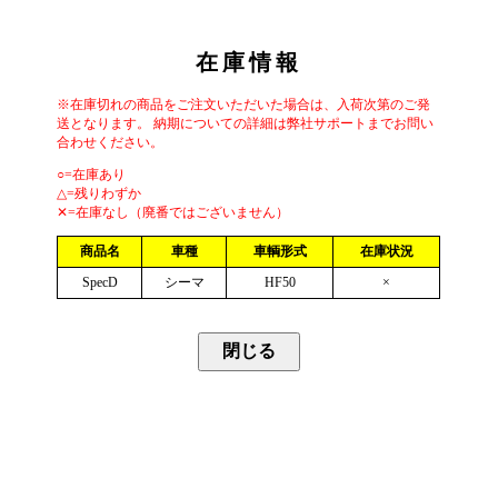
在庫情報
※在庫切れの商品をご注文いただいた場合は、入荷次第のご発
送となります。 納期についての詳細は弊社サポートまでお問い
合わせください。
○=在庫あり
△=残りわずか
✕=在庫なし（廃番ではございません）
商品名
車種
車輌形式
在庫状況
SpecD
シーマ
HF50
×