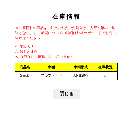
在庫情報
※在庫切れの商品をご注文いただいた場合は、入荷次第のご発
送となります。 納期についての詳細は弊社サポートまでお問い
合わせください。
○=在庫あり
△=残りわずか
✕=在庫なし（廃番ではございません）
商品名
車種
車輌形式
在庫状況
SpecD
アルファード
ANH20W
△