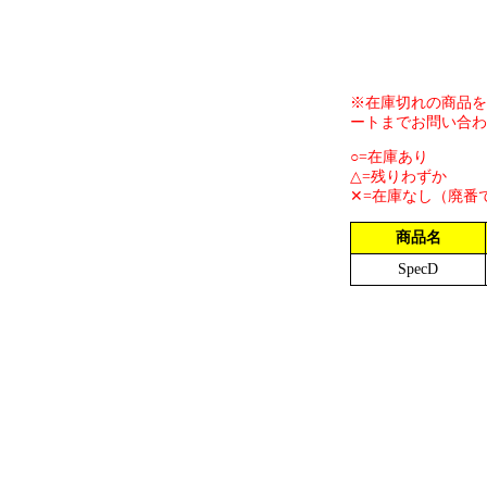
※在庫切れの商品を
ートまでお問い合わ
○=在庫あり
△=残りわずか
✕=在庫なし（廃番
商品名
SpecD