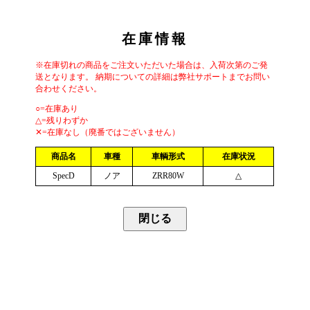
在庫情報
※在庫切れの商品をご注文いただいた場合は、入荷次第のご発
送となります。 納期についての詳細は弊社サポートまでお問い
合わせください。
○=在庫あり
△=残りわずか
✕=在庫なし（廃番ではございません）
商品名
車種
車輌形式
在庫状況
SpecD
ノア
ZRR80W
△