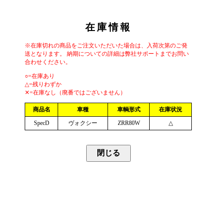
在庫情報
※在庫切れの商品をご注文いただいた場合は、入荷次第のご発
送となります。 納期についての詳細は弊社サポートまでお問い
合わせください。
○=在庫あり
△=残りわずか
✕=在庫なし（廃番ではございません）
商品名
車種
車輌形式
在庫状況
SpecD
ヴォクシー
ZRR80W
△