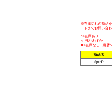
※在庫切れの商品を
ートまでお問い合わ
○=在庫あり
△=残りわずか
✕=在庫なし（廃番
商品名
SpecD