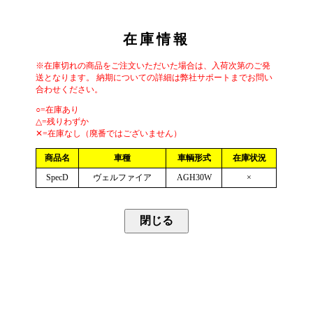
在庫情報
※在庫切れの商品をご注文いただいた場合は、入荷次第のご発
送となります。 納期についての詳細は弊社サポートまでお問い
合わせください。
○=在庫あり
△=残りわずか
✕=在庫なし（廃番ではございません）
商品名
車種
車輌形式
在庫状況
SpecD
ヴェルファイア
AGH30W
×