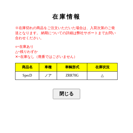
在庫情報
※在庫切れの商品をご注文いただいた場合は、入荷次第のご発
送となります。 納期についての詳細は弊社サポートまでお問い
合わせください。
○=在庫あり
△=残りわずか
✕=在庫なし（廃番ではございません）
商品名
車種
車輌形式
在庫状況
SpecD
ノア
ZRR70G
△