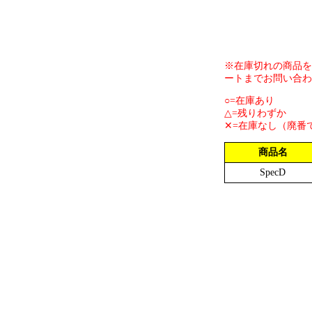
※在庫切れの商品を
ートまでお問い合わ
○=在庫あり
△=残りわずか
✕=在庫なし（廃番
商品名
SpecD